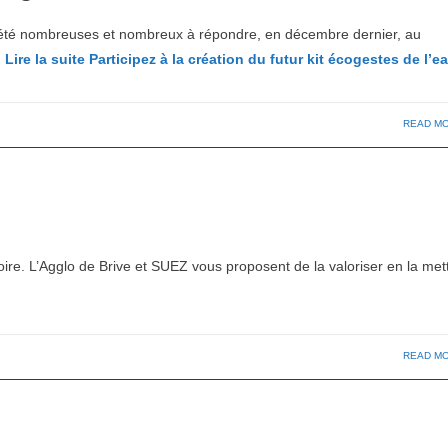
vez été nombreuses et nombreux à répondre, en décembre dernier, au
…
Lire la suite
Participez à la création du futur kit écogestes de l’ea
READ M
toire. L’Agglo de Brive et SUEZ vous proposent de la valoriser en la met
READ M