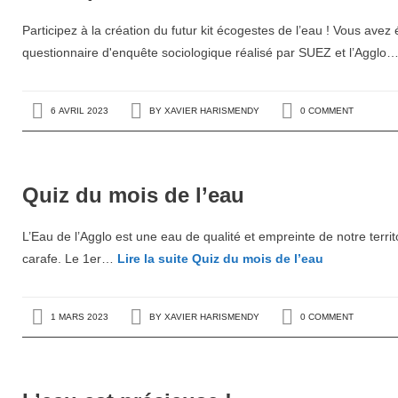
Participez à la création du futur kit écogestes de l’eau ! Vous a
questionnaire d'enquête sociologique réalisé par SUEZ et l’Agglo
6 AVRIL 2023
BY
XAVIER HARISMENDY
0 COMMENT
Quiz du mois de l’eau
L’Eau de l’Agglo est une eau de qualité et empreinte de notre terri
carafe. Le 1er…
Lire la suite
Quiz du mois de l’eau
1 MARS 2023
BY
XAVIER HARISMENDY
0 COMMENT