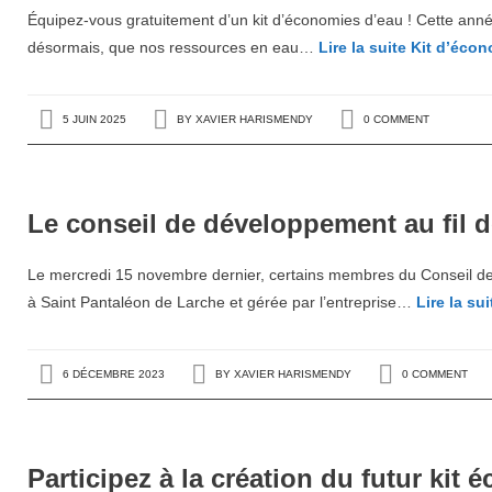
Équipez-vous gratuitement d’un kit d’économies d’eau ! Cette année, 
désormais, que nos ressources en eau…
Lire la suite
Kit d’écon
5 JUIN 2025
BY
XAVIER HARISMENDY
0 COMMENT
Le conseil de développement au fil d
Le mercredi 15 novembre dernier, certains membres du Conseil de 
à Saint Pantaléon de Larche et gérée par l’entreprise…
Lire la sui
6 DÉCEMBRE 2023
BY
XAVIER HARISMENDY
0 COMMENT
Participez à la création du futur kit é