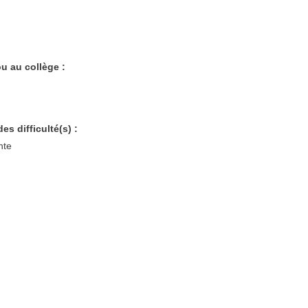
ou au collège :
s difficulté(s) :
nte