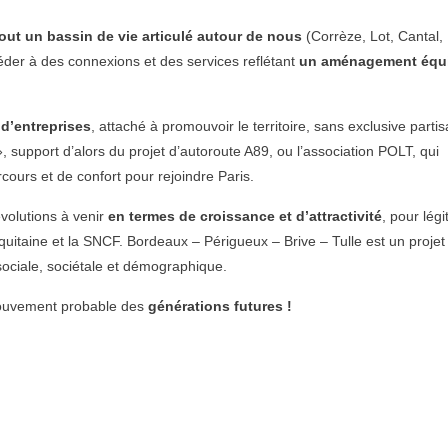
out un bassin de vie articulé autour de nous
(Corrèze, Lot, Cantal,
accéder à des connexions et des services reflétant
un aménagement équi
d’entreprises
, attaché à promouvoir le territoire, sans exclusive parti
support d’alors du projet d’autoroute A89, ou l’association POLT, qui
ours et de confort pour rejoindre Paris.
évolutions à venir
en termes de croissance et d’attractivité
, pour légi
Aquitaine et la SNCF. Bordeaux – Périgueux – Brive – Tulle est un projet
 sociale, sociétale et démographique.
n mouvement probable des
générations futures !