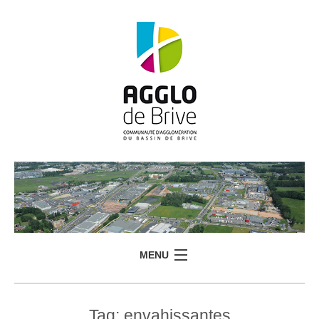
MENU
Tag:
envahissantes