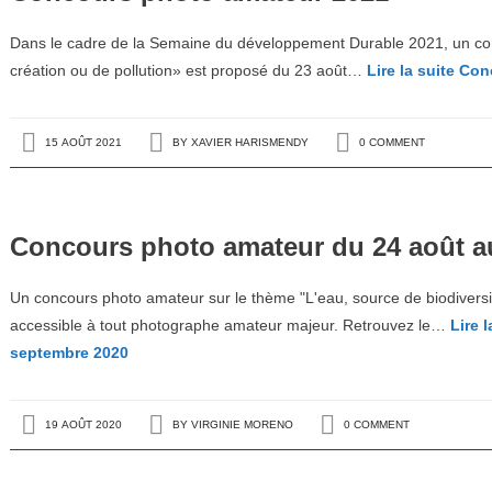
Dans le cadre de la Semaine du développement Durable 2021, un con
création ou de pollution» est proposé du 23 août…
Lire la suite
Conc
15 AOÛT 2021
BY
XAVIER HARISMENDY
0 COMMENT
Concours photo amateur du 24 août a
Un concours photo amateur sur le thème "L'eau, source de biodiversi
accessible à tout photographe amateur majeur. Retrouvez le…
Lire l
septembre 2020
19 AOÛT 2020
BY
VIRGINIE MORENO
0 COMMENT