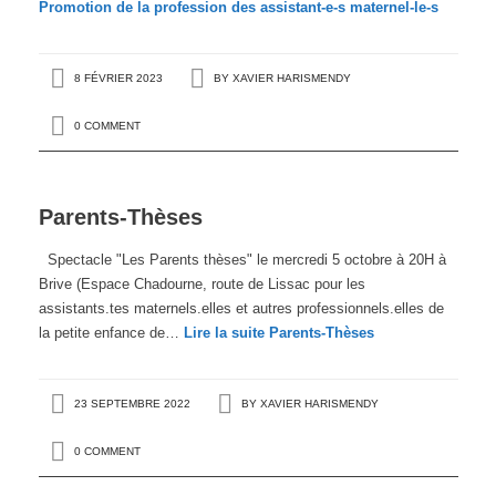
Promotion de la profession des assistant-e-s maternel-le-s
8 FÉVRIER 2023
BY
XAVIER HARISMENDY
0 COMMENT
Parents-Thèses
Spectacle "Les Parents thèses" le mercredi 5 octobre à 20H à
Brive (Espace Chadourne, route de Lissac pour les
assistants.tes maternels.elles et autres professionnels.elles de
la petite enfance de…
Lire la suite
Parents-Thèses
23 SEPTEMBRE 2022
BY
XAVIER HARISMENDY
0 COMMENT