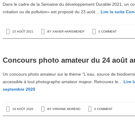
Dans le cadre de la Semaine du développement Durable 2021, un con
création ou de pollution» est proposé du 23 août…
Lire la suite
Conc
15 AOÛT 2021
BY
XAVIER HARISMENDY
0 COMMENT
Concours photo amateur du 24 août a
Un concours photo amateur sur le thème "L'eau, source de biodiversi
accessible à tout photographe amateur majeur. Retrouvez le…
Lire l
septembre 2020
19 AOÛT 2020
BY
VIRGINIE MORENO
0 COMMENT