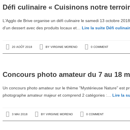
Défi culinaire « Cuisinons notre terroir
L'Agglo de Brive organise un défi culinaire le samedi 13 octobre 2018 p
d'un dessert avec des produits locaux et…
Lire la suite
Défi culinai
20 AOÛT 2018
BY
VIRGINIE MORENO
0 COMMENT
Concours photo amateur du 7 au 18 m
Un concours photo amateur sur le thème "Mystérieuse Nature" est pro
photographe amateur majeur et comprend 2 catégories :…
Lire la s
3 MAI 2018
BY
VIRGINIE MORENO
0 COMMENT