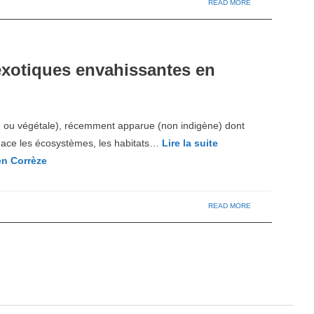
READ MORE
 exotiques envahissantes en
 ou végétale), récemment apparue (non indigène) dont
menace les écosystèmes, les habitats…
Lire la suite
en Corrèze
READ MORE