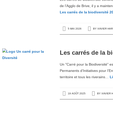
de l’Agglo de Brive, il y a main
Les carrés de la biodiversité 2
5 MAI 2026
BY
XAVIER HA
Les carrés de la b
Un "Carré pour la Biodiversité" 
Permanents d’Initiatives pour l’
territoire et tous les riverains…
Li
19 AOÛT 2025
BY
XAVIER 